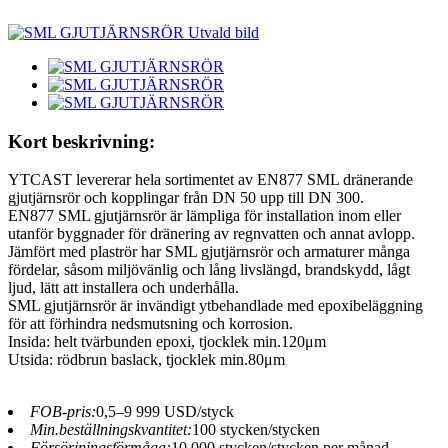
Kort beskrivning:
YTCAST levererar hela sortimentet av EN877 SML dränerande
gjutjärnsrör och kopplingar från DN 50 upp till DN 300.
EN877 SML gjutjärnsrör är lämpliga för installation inom eller
utanför byggnader för dränering av regnvatten och annat avlopp.
Jämfört med plaströr har SML gjutjärnsrör och armaturer många
fördelar, såsom miljövänlig och lång livslängd, brandskydd, lågt
ljud, lätt att installera och underhålla.
SML gjutjärnsrör är invändigt ytbehandlade med epoxibeläggning
för att förhindra nedsmutsning och korrosion.
Insida: helt tvärbunden epoxi, tjocklek min.120μm
Utsida: rödbrun baslack, tjocklek min.80μm
FOB-pris:
0,5–9 999 USD/styck
Min.beställningskvantitet:
100 stycken/stycken
Försörjningsförmåga:
10 000 stycken/stycken per månad