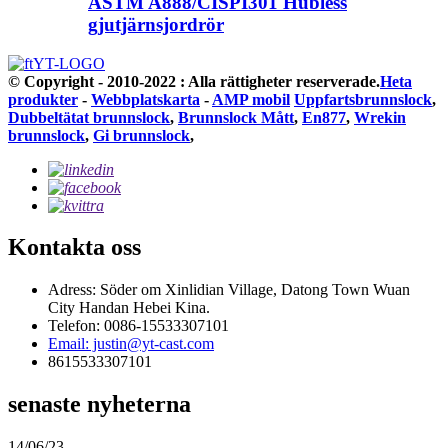
ASTM A888/CISPI301 Hubless
gjutjärnsjordrör
© Copyright - 2010-2022 : Alla rättigheter reserverade.
Heta
produkter
-
Webbplatskarta
-
AMP mobil
Uppfartsbrunnslock
,
Dubbeltätat brunnslock
,
Brunnslock Mått
,
En877
,
Wrekin
brunnslock
,
Gi brunnslock
,
Kontakta oss
Adress: Söder om Xinlidian Village, Datong Town Wuan
City Handan Hebei Kina.
Telefon: 0086-15533307101
Email: justin@yt-cast.com
8615533307101
senaste nyheterna
14/06/23