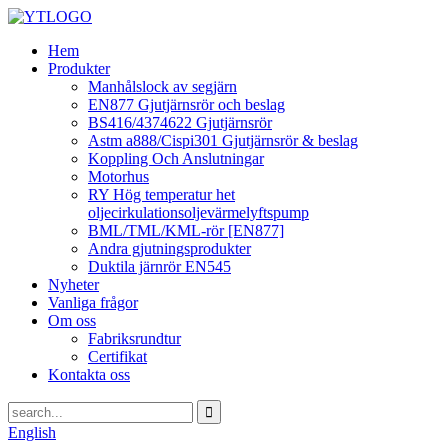
Hem
Produkter
Manhålslock av segjärn
EN877 Gjutjärnsrör och beslag
BS416/4374622 Gjutjärnsrör
Astm a888/Cispi301 Gjutjärnsrör & beslag
Koppling Och Anslutningar
Motorhus
RY Hög temperatur het
oljecirkulationsoljevärmelyftspump
BML/TML/KML-rör [EN877]
Andra gjutningsprodukter
Duktila järnrör EN545
Nyheter
Vanliga frågor
Om oss
Fabriksrundtur
Certifikat
Kontakta oss
English