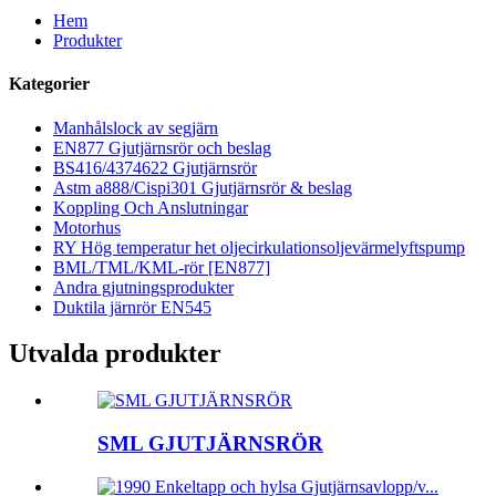
Hem
Produkter
Kategorier
Manhålslock av segjärn
EN877 Gjutjärnsrör och beslag
BS416/4374622 Gjutjärnsrör
Astm a888/Cispi301 Gjutjärnsrör & beslag
Koppling Och Anslutningar
Motorhus
RY Hög temperatur het oljecirkulationsoljevärmelyftspump
BML/TML/KML-rör [EN877]
Andra gjutningsprodukter
Duktila järnrör EN545
Utvalda produkter
SML GJUTJÄRNSRÖR