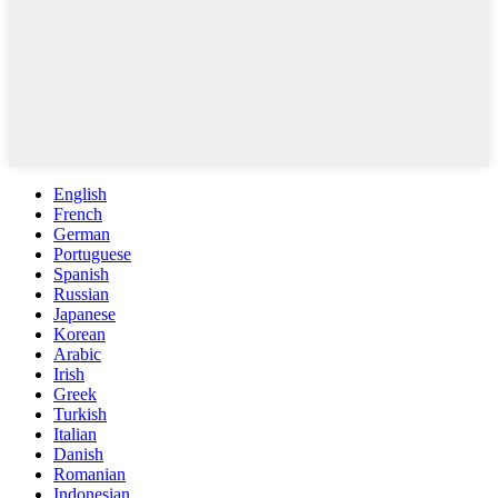
English
French
German
Portuguese
Spanish
Russian
Japanese
Korean
Arabic
Irish
Greek
Turkish
Italian
Danish
Romanian
Indonesian