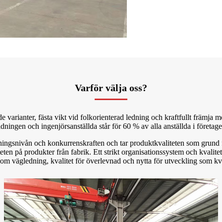
Varför välja oss?
e varianter, fästa vikt vid folkorienterad ledning och kraftfullt främja 
ningen och ingenjörsanställda står för 60 % av alla anställda i företage
rustningsnivån och konkurrenskraften och tar produktkvaliteten som grund
teten på produkter från fabrik. Ett strikt organisationssystem och kvalit
om vägledning, kvalitet för överlevnad och nytta för utveckling som kvali