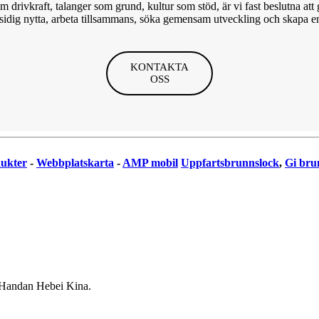
drivkraft, talanger som grund, kultur som stöd, är vi fast beslutna att 
esidig nytta, arbeta tillsammans, söka gemensam utveckling och skapa 
KONTAKTA
OSS
dukter
-
Webbplatskarta
-
AMP mobil
Uppfartsbrunnslock
,
Gi bru
 Handan Hebei Kina.