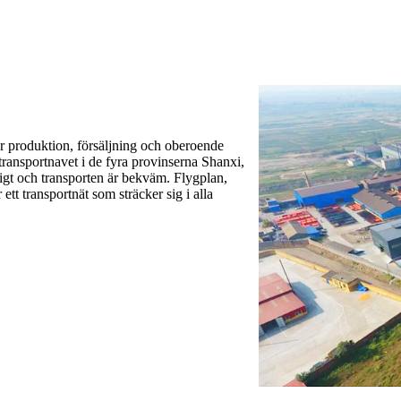
ar produktion, försäljning och oberoende
 transportnavet i de fyra provinserna Shanxi,
igt och transporten är bekväm. Flygplan,
tt transportnät som sträcker sig i alla