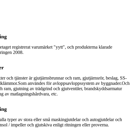
ing
etaget registrerat varumärket "yytt", och produkterna klarade
ringen 2008.
er
er och tjänster är gjutjärnsbrunnar och ram, gjutjärnsrör, beslag, SS-
ålklämmor.
Som användes för avloppsavloppssystem av byggnader.
Och
h ram, gjutning av trädgrind och gjutventiler, brandskyddsarmatur
ng av matlagningshårdvara, etc.
ing
 alla typer av stora eller små maskingjutdelar och autogjutdelar och
 / impeller och gjutskiva enligt ritningen eller proverna.