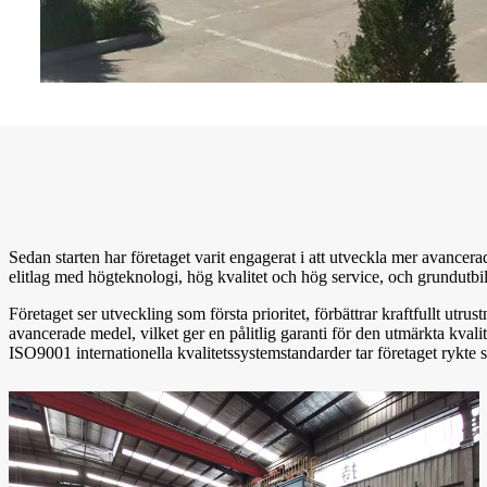
Sedan starten har företaget varit engagerat i att utveckla mer avancerad
elitlag med högteknologi, hög kvalitet och hög service, och grundutbild
Företaget ser utveckling som första prioritet, förbättrar kraftfullt ut
avancerade medel, vilket ger en pålitlig garanti för den utmärkta kvali
ISO9001 internationella kvalitetssystemstandarder tar företaget rykte s