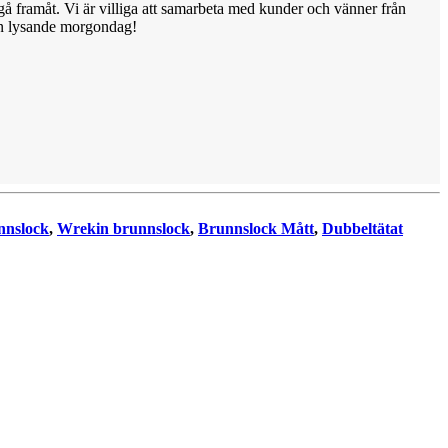
gå framåt. Vi är villiga att samarbeta med kunder och vänner från
en lysande morgondag!
nnslock
,
Wrekin brunnslock
,
Brunnslock Mått
,
Dubbeltätat