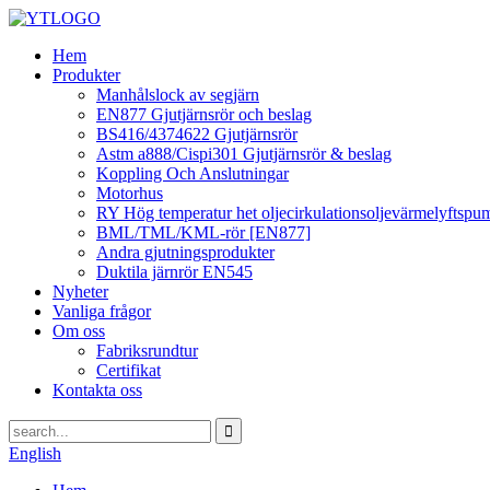
Hem
Produkter
Manhålslock av segjärn
EN877 Gjutjärnsrör och beslag
BS416/4374622 Gjutjärnsrör
Astm a888/Cispi301 Gjutjärnsrör & beslag
Koppling Och Anslutningar
Motorhus
RY Hög temperatur het oljecirkulationsoljevärmelyftspu
BML/TML/KML-rör [EN877]
Andra gjutningsprodukter
Duktila järnrör EN545
Nyheter
Vanliga frågor
Om oss
Fabriksrundtur
Certifikat
Kontakta oss
English