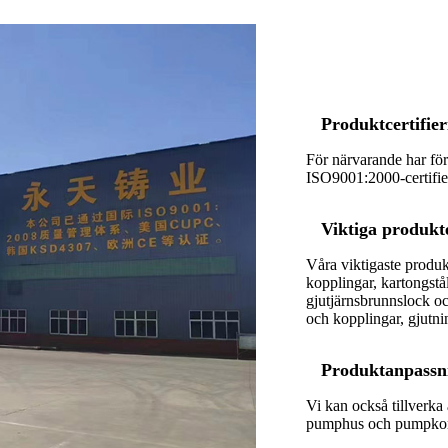
Produktcertifier
För närvarande har för
ISO9001:2000-certifie
Viktiga produkt
Våra viktigaste produkt
kopplingar, kartongst
gjutjärnsbrunnslock oc
och kopplingar, gjutni
Produktanpassn
Vi kan också tillverka
pumphus och pumpkonsol