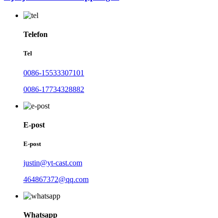
Telefon
Tel
0086-15533307101
0086-17734328882
E-post
E-post
justin@yt-cast.com
464867372@qq.com
Whatsapp