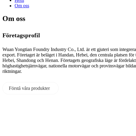
Hem
Om oss
Om oss
Företagsprofil
Wuan Yongtian Foundry Industry Co., Ltd. är ett gjuteri som integrer
export. Företaget är beläget i Handan, Hebei, den centrala platsen för
Hebei, Shandong och Henan. Företagets geografiska läge är fördelakt
höghastighetsjärnvägar, nationella motorvägar och provinsvägar bildar e
riktningar.
Förstå våra produkter