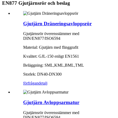
EN877 Gjutjärnsrör och beslag
Gjutjärn Dräneringsavloppsrör
Gjutjärnsrör överensstämmer med
DIN/EN877/ISO6594
Material: Gjutjärn med flinggrafit
Kvalitet: GJL-150 enligt EN1561
Beläggning: SML,KML,BML,TML
Storlek: DN40-DN300
förfrågan
detalj
Gjutjärn Avloppsarmatur
Gjutjärnsrör överensstämmer med
DIN/EN877/ISO6594