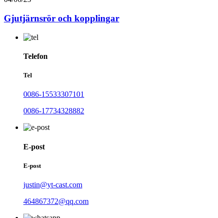
Gjutjärnsrör och kopplingar
Telefon
Tel
0086-15533307101
0086-17734328882
E-post
E-post
justin@yt-cast.com
464867372@qq.com