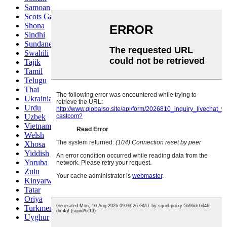
Samoan
Scots Gaelic
Shona
Sindhi
Sundanese
Swahili
Tajik
Tamil
Telugu
Thai
Ukrainian
Urdu
Uzbek
Vietnamese
Welsh
Xhosa
Yiddish
Yoruba
Zulu
Kinyarwanda
Tatar
Oriya
Turkmen
Uyghur