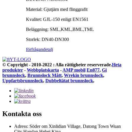
Material: Gjutjärn med flinggrafit
Kvalitet: GJL-150 enligt EN1561
Beläggning: SML,KML,BML,TML
Storlek: DN40-DN300
förfrågan
detalj
© Copyright - 2010-2022 : Alla rättigheter reserverade.
Heta
produkter
-
Webbplatskarta
-
AMP mobil
En877
,
Gi
brunnslock
,
Brunnslock Mått
,
Wrekin brunnslock
,
Uppfartsbrunnslock
,
Dubbeltätat brunnslock
,
Kontakta oss
Adress: Söder om Xinlidian Village, Datong Town Wuan
City Handan Hebei Kina.