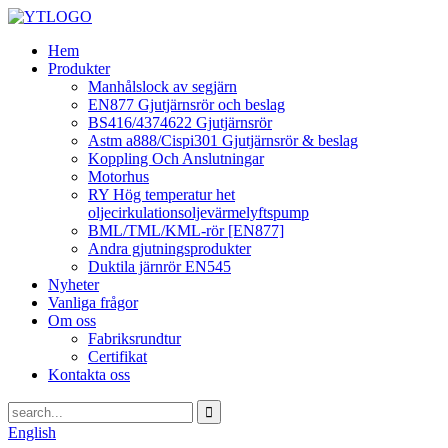
Hem
Produkter
Manhålslock av segjärn
EN877 Gjutjärnsrör och beslag
BS416/4374622 Gjutjärnsrör
Astm a888/Cispi301 Gjutjärnsrör & beslag
Koppling Och Anslutningar
Motorhus
RY Hög temperatur het
oljecirkulationsoljevärmelyftspump
BML/TML/KML-rör [EN877]
Andra gjutningsprodukter
Duktila järnrör EN545
Nyheter
Vanliga frågor
Om oss
Fabriksrundtur
Certifikat
Kontakta oss
English