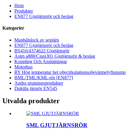
Hem
Produkter
EN877 Gjutjärnsrör och beslag
Kategorier
Manhålslock av segjärn
EN877 Gjutjärnsrör och beslag
BS416/4374622 Gjutjärnsrör
Astm a888/Cispi301 Gjutjärnsrör & beslag
Koppling Och Anslutningar
Motorhus
RY Hög temperatur het oljecirkulationsoljevärmelyftspump
BML/TML/KML-rör [EN877]
Andra gjutningsprodukter
Duktila järnrör EN545
Utvalda produkter
SML GJUTJÄRNSRÖR